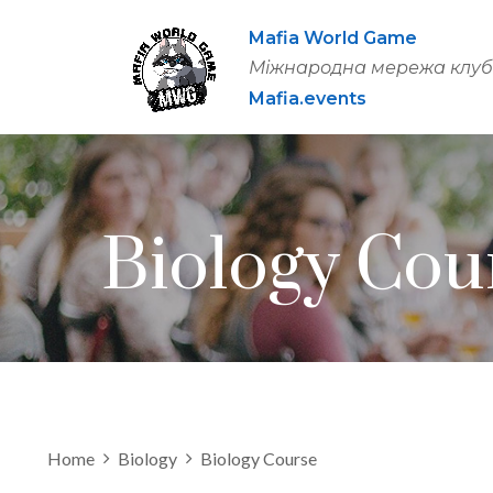
Mafia World Game
Міжнародна мережа клубі
Mafia.events
Biology Cou
Home
Biology
Biology Course