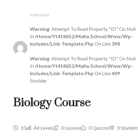
Instructor
Warning
: Attempt To Read Property "ID" On Null
In
/home/yt418652/mafia.school/www/wp-
Includes/link-Template.php
On Line
394
Warning
: Attempt To Read Property "ID" On Null
In
/home/yt418652/mafia.school/www/wp-
Includes/link-Template.php
On Line
409
Emsider
Biology Course
10
All Levels
0 Lessons
0 Quizzes
0 Student