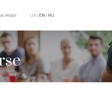
/
/
в Мафії
UA
EN
RU
rse