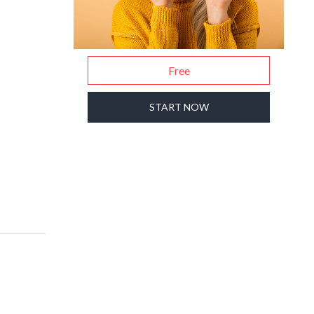
Free
START NOW